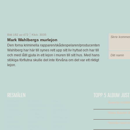
Bild 182 av 472
Klick: 3035
Mark Wahlbergs murlejon
Den forna kriminella rapparen/skådespelaren/producenten
Wahlberg har här till synes rett upp sitt liv hyfsat och har till
och med låtit gjuta in ett lejon i muren till sitt hus. Med hans
stökiga förflutna skulle det inte förvåna om det var ett riktigt
lejon.
Bothwell
Koh Tao
Riga
Äventyr i Kali
Cancun
Kuala Lumpur
Salalah
Chicago
Lambarön
Shanghai
Stora Äpplet &
Dubrovnik
Las Vegas
Shenzhen
Goa
Los Angeles
Singapore
Gotland
Macao
Stockholm
Florida road tr
Hamburg
Madeira
Tampa
Hong Kong
Mariehamn
Toronto