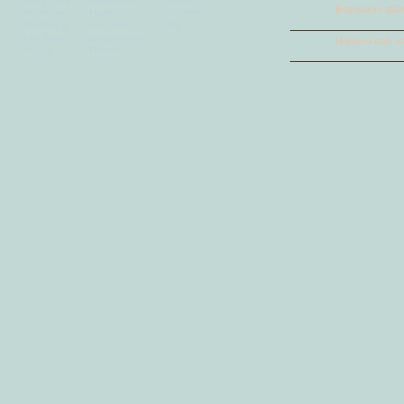
Brandons stora
Hurghada
Miami
Zakynthos
Jönköping
New York
Åre
Key West
Niagarafallen
Hippies och so
Kiruna
Orlando