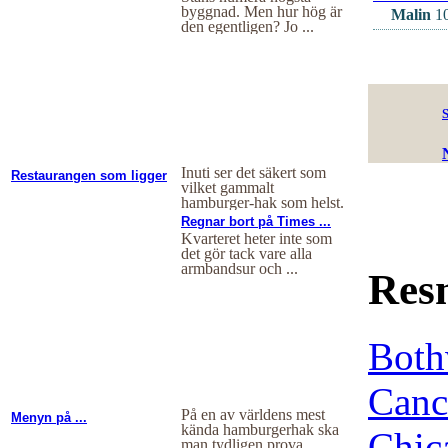
byggnad. Men hur hög är
Malin
10
den egentligen? Jo ...
S
Inuti ser det säkert som
Restaurangen som ligger
vilket gammalt
...
hamburger-hak som helst.
Men ...
Regnar bort på Times ...
Kvarteret heter inte som
det gör tack vare alla
armbandsur och ...
Res
Both
Canc
På en av världens mest
Menyn på ...
kända hamburgerhak ska
Chic
man tydligen prova ...