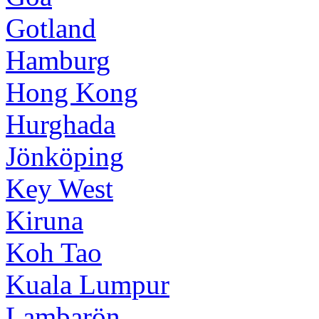
Gotland
Hamburg
Hong Kong
Hurghada
Jönköping
Key West
Kiruna
Koh Tao
Kuala Lumpur
Lambarön