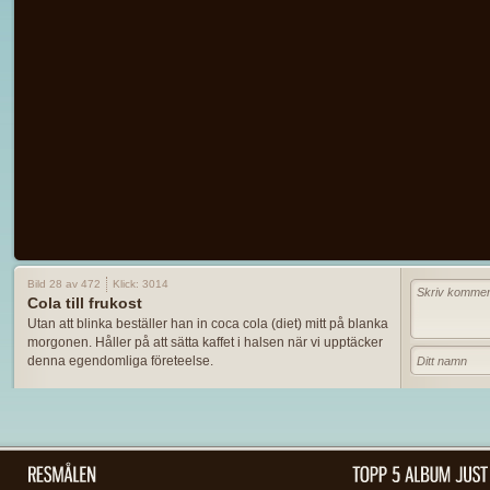
Bild 28 av 472
Klick: 3014
Cola till frukost
Utan att blinka beställer han in coca cola (diet) mitt på blanka
morgonen. Håller på att sätta kaffet i halsen när vi upptäcker
denna egendomliga företeelse.