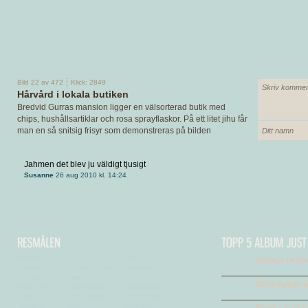
Bild 22 av 472
Klick: 2849
Hårvård i lokala butiken
Bredvid Gurras mansion ligger en välsorterad butik med
chips, hushållsartiklar och rosa sprayflaskor. På ett litet jihu får
man en så snitsig frisyr som demonstreras på bilden
Jahmen det blev ju väldigt tjusigt
Susanne
26 aug 2010 kl. 14:24
Bothwell
Koh Tao
Riga
Äventyr i Kali
Cancun
Kuala Lumpur
Salalah
Chicago
Lambarön
Shanghai
Stora Äpplet &
Dubrovnik
Las Vegas
Shenzhen
Goa
Los Angeles
Singapore
Gotland
Macao
Stockholm