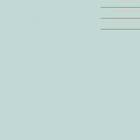
Florida road tr
Hamburg
Madeira
Tampa
Hong Kong
Mariehamn
Toronto
Brandons stora
Hurghada
Miami
Zakynthos
Jönköping
New York
Åre
Key West
Niagarafallen
Hippies och so
Kiruna
Orlando