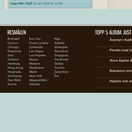
nhig-vfhE rCQÄ
14 jan 2019 kl. 13:09
Bothwell
Koh Tao
Riga
Äventyr i Kali
Cancun
Kuala Lumpur
Salalah
Chicago
Lambarön
Shanghai
Florida road tr
Dubrovnik
Las Vegas
Shenzhen
Goa
Los Angeles
Singapore
Gotland
Macao
Stockholm
Stora Äpplet &
Hamburg
Madeira
Tampa
Hong Kong
Mariehamn
Toronto
Brandons stora
Hurghada
Miami
Zakynthos
Jönköping
New York
Åre
Key West
Niagarafallen
Hippies och so
Kiruna
Orlando