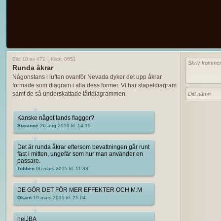
Bild 10 av 472
Klick: 8651
Runda åkrar
Någonstans i luften ovanför Nevada dyker det upp åkrar
formade som diagram i alla dess former. Vi har stapeldiagram
samt de så underskattade tårtdiagrammen.
Kanske något lands flaggor?
Susanne
26 aug 2010 kl. 14:15
Det är runda åkrar eftersom bevattningen går runt
fäst i mitten, ungefär som hur man använder en
passare.
Tobben
06 mars 2015 kl. 11:33
DE GÖR DET FÖR MER EFFEKTER OCH M.M
Okänt
19 mars 2015 kl. 21:04
hejJBA