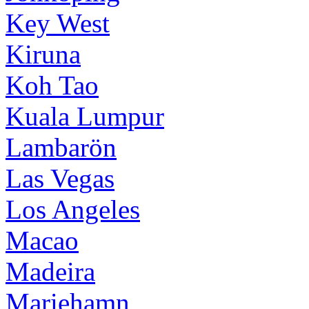
Key West
Kiruna
Koh Tao
Kuala Lumpur
Lambarön
Las Vegas
Los Angeles
Macao
Madeira
Mariehamn