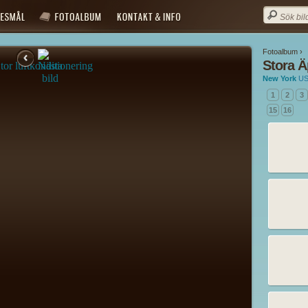
Fotoalbum ›
Stora Ä
New York
U
1
2
3
15
16