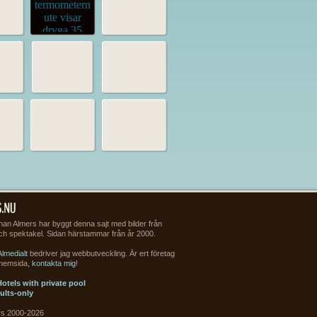
an Almers har byggt denna sajt med bilder från
och spektakel. Sidan härstammar från år 2000.
Almedialt
bedriver jag webbutveckling. Är ert företag
 hemsida,
kontakta mig
!
otels with private pool
ults-only
rs 2000-2026