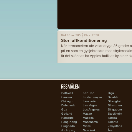
Bild 83 av 285
Klick: 2838
Stor luftkonditionering
När termometern ute visar dryga 35 grader o
på en som en gyttjebrottare med strykmaski
är det skönt att ha Apples butik att kyla ner sig
Bothwell
Koh Tao
Riga
Cancun
Kuala Lumpur
Salalah
Chicago
Lambarön
Shanghai
Dubrovnik
Las Vegas
Shenzhen
Goa
Los Angeles
Singapore
Gotland
Macao
Stockholm
Hamburg
Madeira
Tampa
Hong Kong
Mariehamn
Toronto
Hurghada
Miami
Zakynthos
Jönköping
New York
Åre