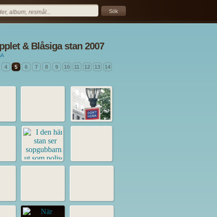
pplet & Blåsiga stan 2007
SA
4
5
6
7
8
9
10
11
12
13
14