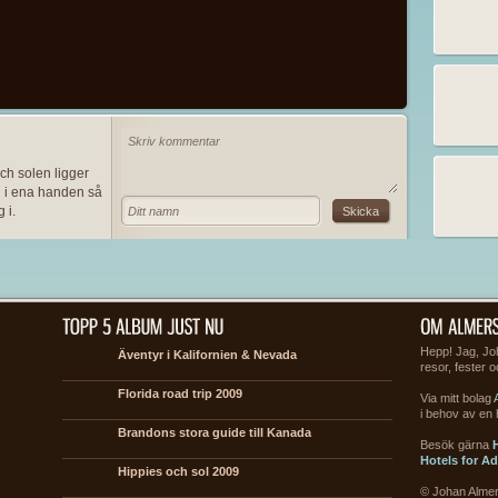
ch solen ligger
n i ena handen så
 i.
Hepp! Jag, Joh
Äventyr i Kalifornien & Nevada
resor, fester 
Florida road trip 2009
Via mitt bolag
i behov av en
Brandons stora guide till Kanada
Besök gärna
H
Hotels for Ad
Hippies och sol 2009
© Johan Alme