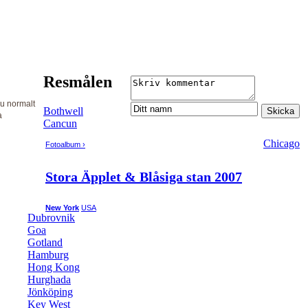
Resmålen
du normalt
Bothwell
a
Cancun
Chicago
Fotoalbum ›
Stora Äpplet & Blåsiga stan 2007
New York
USA
Dubrovnik
Goa
Gotland
Hamburg
Hong Kong
Hurghada
Jönköping
Key West