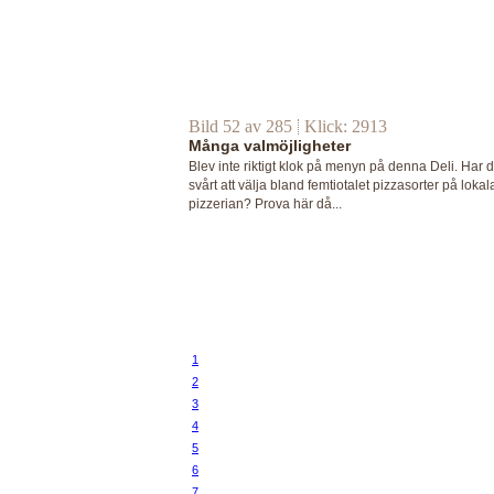
Bild 52 av 285
Klick: 2913
Många valmöjligheter
Blev inte riktigt klok på menyn på denna Deli. Har 
svårt att välja bland femtiotalet pizzasorter på lokal
pizzerian? Prova här då...
1
2
3
4
5
6
7