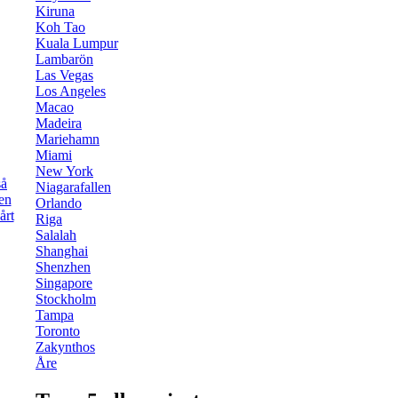
Kiruna
Koh Tao
Kuala Lumpur
Lambarön
Las Vegas
Los Angeles
Macao
Madeira
Mariehamn
Miami
New York
Niagarafallen
Orlando
Riga
Salalah
Shanghai
Shenzhen
Singapore
Stockholm
Tampa
Toronto
Zakynthos
Åre