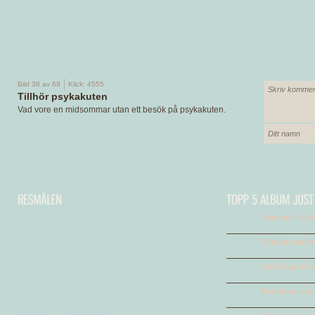
Bild 38 av 68
Klick: 4555
Tillhör psykakuten
Vad vore en midsommar utan ett besök på psykakuten.
Bothwell
Koh Tao
Riga
Äventyr i Kali
Cancun
Kuala Lumpur
Salalah
Chicago
Lambarön
Shanghai
Florida road tr
Dubrovnik
Las Vegas
Shenzhen
Goa
Los Angeles
Singapore
Gotland
Macao
Stockholm
Stora Äpplet &
Hamburg
Madeira
Tampa
Hong Kong
Mariehamn
Toronto
Brandons stora
Hurghada
Miami
Zakynthos
Jönköping
New York
Åre
Key West
Niagarafallen