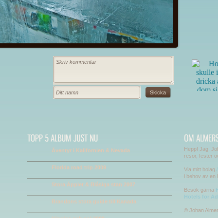
Hepp! Jag, Joh
Äventyr i Kalifornien & Nevada
resor, fester 
Florida road trip 2009
Via mitt bolag
i behov av en
Stora Äpplet & Blåsiga stan 2007
Besök gärna
H
Hotels for Ad
Brandons stora guide till Kanada
© Johan Alme