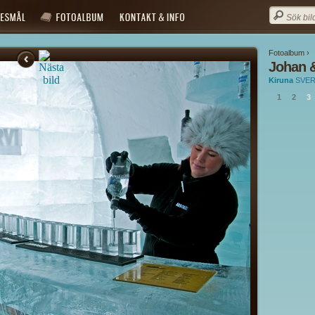
Fotoalbum ›
Johan &
Kiruna
SVER
1
2
3