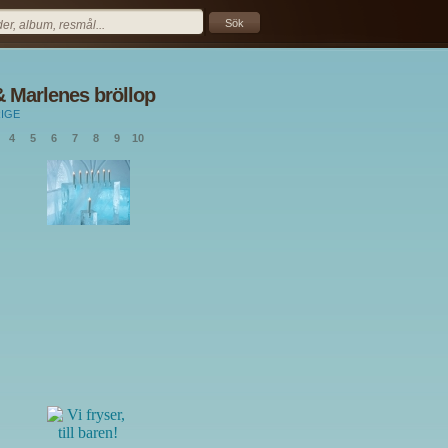
 Marlenes bröllop
IGE
4
5
6
7
8
9
10