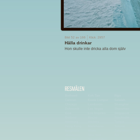
Bild 52 av 166
Klick: 2957
Hälla drinkar
Hon skulle inte dricka alla dom själv
Bothwell
Koh Tao
Riga
Cancun
Kuala Lumpur
Salalah
Chicago
Lambarön
Shanghai
Dubrovnik
Las Vegas
Shenzhen
Goa
Los Angeles
Singapore
Gotland
Macao
Stockholm
Hamburg
Madeira
Tampa
Hong Kong
Mariehamn
Toronto
Hurghada
Miami
Zakynthos
Jönköping
New York
Åre
Key West
Niagarafallen