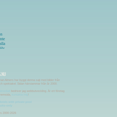
an Almers har byggt denna sajt med bilder från
och spektakel. Sidan härstammar från år 2000.
Almedialt
bedriver jag webbutveckling. Är ert företag
 hemsida,
kontakta mig
!
otels with private pool
ults-only
rs 2000-2026