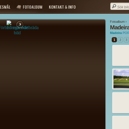
Fotoalbum ›
Madeira
Madeira
PO
1
2
3