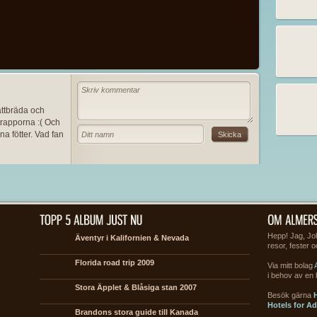
vättbräda och
 trapporna :( Och
a fötter. Vad fan
Hepp! Jag, Joh
Äventyr i Kalifornien & Nevada
resor, fester 
Florida road trip 2009
Via mitt bolag
i behov av en
Stora Äpplet & Blåsiga stan 2007
Besök gärna
H
Hotels for Ad
Brandons stora guide till Kanada