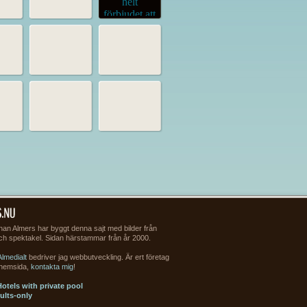
an Almers har byggt denna sajt med bilder från
och spektakel. Sidan härstammar från år 2000.
Almedialt
bedriver jag webbutveckling. Är ert företag
 hemsida,
kontakta mig
!
otels with private pool
ults-only