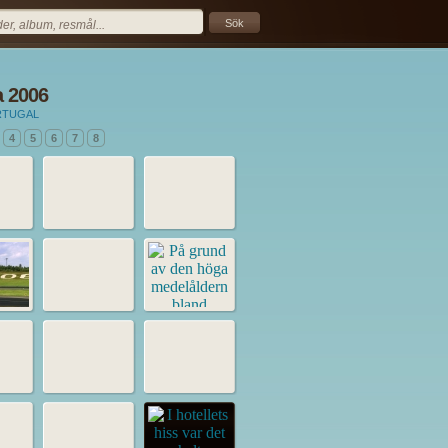
 2006
RTUGAL
4
5
6
7
8