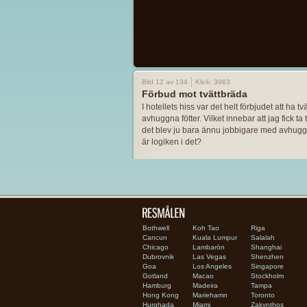
Bild 12 av 134
Klick: 3963
Förbud mot tvättbräda
I hotellets hiss var det helt förbjudet att ha t
avhuggna fötter. Vilket innebar att jag fick ta
det blev ju bara ännu jobbigare med avhuggn
är logiken i det?
Bothwell
Koh Tao
Riga
Cancun
Kuala Lumpur
Salalah
Chicago
Lambarön
Shanghai
Dubrovnik
Las Vegas
Shenzhen
Goa
Los Angeles
Singapore
Gotland
Macao
Stockholm
Hamburg
Madeira
Tampa
Hong Kong
Mariehamn
Toronto
Hurghada
Miami
Zakynthos