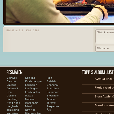
Bild 89 av 218
Klick: 2491
Bothwell
Koh Tao
Riga
Äventyr i Kali
Cancun
Kuala Lumpur
Salalah
Chicago
Lambarön
Shanghai
Florida road tr
Dubrovnik
Las Vegas
Shenzhen
Goa
Los Angeles
Singapore
Gotland
Macao
Stockholm
Stora Äpplet &
Hamburg
Madeira
Tampa
Hong Kong
Mariehamn
Toronto
Brandons stora
Hurghada
Miami
Zakynthos
Jönköping
New York
Åre
Key West
Niagarafallen