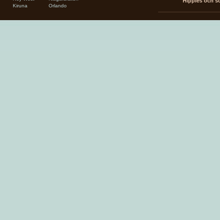
Hippies och so
Kiruna
Orlando