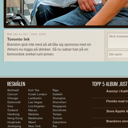
Bild 141 av 321
Klick: 3434
Toronto Ink
Brandon gick inte med på att låta sig sponsras med en
Almers.nu-logga på skinkan. Så nu satsar han på en
fornnordisk snirkel runt armen.
Bothwell
Koh Tao
Riga
Äventyr i Kali
Cancun
Kuala Lumpur
Salalah
Chicago
Lambarön
Shanghai
Florida road tr
Dubrovnik
Las Vegas
Shenzhen
Goa
Los Angeles
Singapore
Gotland
Macao
Stockholm
Stora Äpplet &
Hamburg
Madeira
Tampa
Hong Kong
Mariehamn
Toronto
Brandons stora
Hurghada
Miami
Zakynthos
Jönköping
New York
Åre