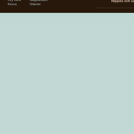
Hippies och so
Kiruna
Orlando