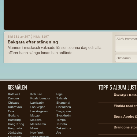
Bild 131 av 297
Klick: 3197
Bakgata efter stängning
Mannen i mustasch vaknade för sent denna dag och alla
affärer hann stänga innan han anlände.
Bothwell
Koh Tao
Riga
Äventyr i Kali
Cancun
Kuala Lumpur
Salalah
Chicago
Lambarön
Shanghai
Florida road tr
Dubrovnik
Las Vegas
Shenzhen
Goa
Los Angeles
Singapore
Gotland
Macao
Stockholm
Stora Äpplet &
Hamburg
Madeira
Tampa
Hong Kong
Mariehamn
Toronto
Brandons stora
Hurghada
Miami
Zakynthos
Jönköping
New York
Åre
Key West
Niagarafallen