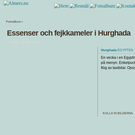
Fotoalbum
›
Essenser och fejkkameler i Hurghada
8 DEC - 15 DEC 2009
Hurghada
EGYPTEN
En vecka i en Egypti
på menyn. Enkelpuc
flög av taxibilar. Ojv
KOLLA IN BILDERNA