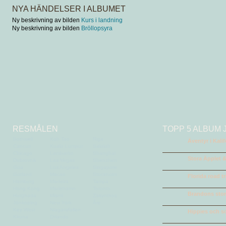
NYA HÄNDELSER I ALBUMET
Ny beskrivning av bilden
Kurs i landning
Ny beskrivning av bilden
Bröllopsyra
RESMÅLEN
TOPP 5 ALBUM 
Bothwell
Koh Tao
Riga
Äventyr i Kali
Cancun
Kuala Lumpur
Salalah
Chicago
Lambarön
Shanghai
Stora Äpplet &
Dubrovnik
Las Vegas
Shenzhen
Goa
Los Angeles
Singapore
Gotland
Macao
Stockholm
Florida road tr
Hamburg
Madeira
Tampa
Hong Kong
Mariehamn
Toronto
Brandons stora
Hurghada
Miami
Zakynthos
Jönköping
New York
Åre
Key West
Niagarafallen
Hippies och so
Kiruna
Orlando